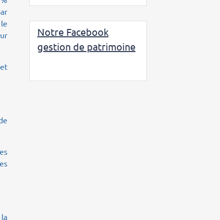
ar
 le
Notre Facebook
ur
gestion de patrimoine
 et
de
nes
des
la