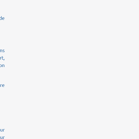
 de
ons
rt,
ion
tre
our
eur