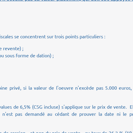
scales se concentrent sur trois points particuliers :
e revente) ;
ou sous forme de dation) ;
ine privé, si la valeur de l'oeuvre n'excède pas 5.000 euros,
-values de 6,5% (CSG incluse) s'applique sur le prix de vente. E
 il n'est pas demandé au cédant de prouver la date ni le pr
lue de cession - et non du prix de vente - au taux de 36,2 % (1