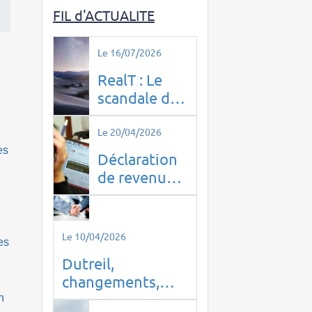
FIL d'ACTUALITE
Le 16/07/2026
RealT : Le
scandale de
l’immobilier
tokenisé qui
Le 20/04/2026
a piégé 14
es
Déclaration
000 Français
de revenus à
domicile à
PUTEAUX
(92800) :
Le 10/04/2026
es
optimisez
Dutreil,
vos impôts
changements,
en toute
êtes-vous prêt ?
n
sérénité