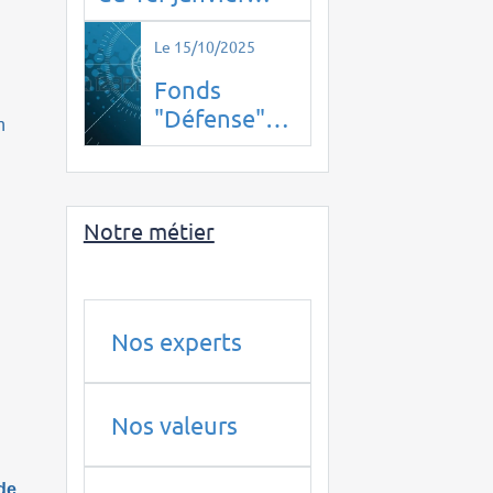
2026, la
confidentialité
Le 15/10/2025
disparaît.
Fonds
"Défense"
n
de BPI
France : un
piège pour
Notre métier
les
épargnants
en 2025 ?
Nos experts
Nos valeurs
de