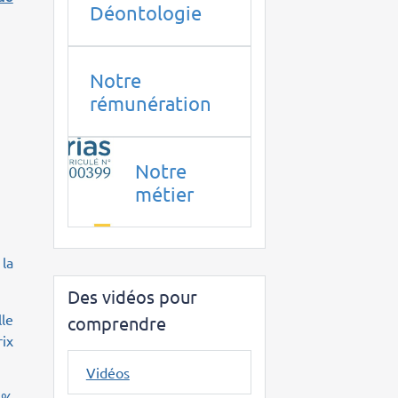
Déontologie
Notre
rémunération
Notre
métier
 la
Des vidéos pour
lle
comprendre
ix
Vidéos
9 %