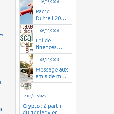
Le 16/03/2026
Pacte
Dutreil 2026
: ce qui
change pour
Le 06/02/2026
es
la
Loi de
transmission
finances
d’entreprise
2026
Le 05/12/2025
Message aux
amis de mes
enfants !
u
Le 04/12/2025
Crypto : à partir
es
du 1er janvier