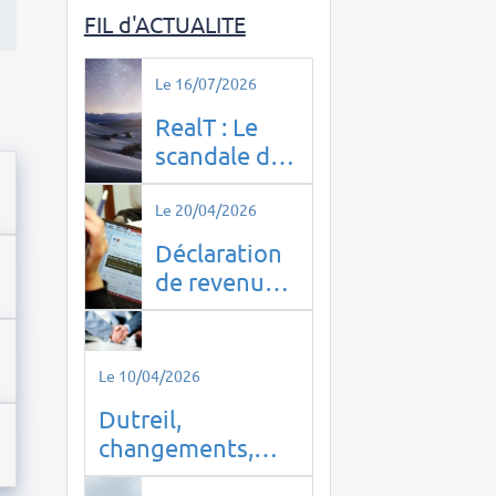
FIL d'ACTUALITE
Le 16/07/2026
RealT : Le
scandale de
l’immobilier
tokenisé qui
Le 20/04/2026
a piégé 14
Déclaration
000 Français
de revenus à
domicile à
PUTEAUX
(92800) :
Le 10/04/2026
optimisez
Dutreil,
vos impôts
changements,
en toute
êtes-vous prêt ?
sérénité