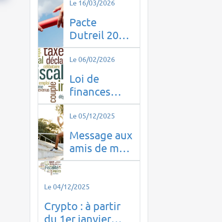
Le 16/03/2026
Pacte
Dutreil 2026
: ce qui
change pour
Le 06/02/2026
la
Loi de
transmission
finances
d’entreprise
2026
Le 05/12/2025
Message aux
amis de mes
enfants !
Le 04/12/2025
Crypto : à partir
du 1er janvier