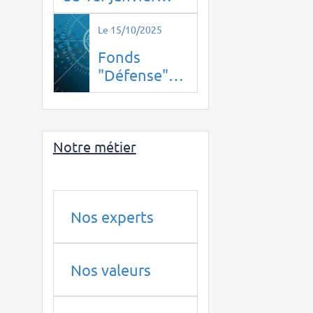
2026, la
confidentialité
Le 15/10/2025
disparaît.
Fonds
"Défense"
de BPI
France : un
piège pour
Notre métier
les
épargnants
en 2025 ?
Nos experts
Nos valeurs