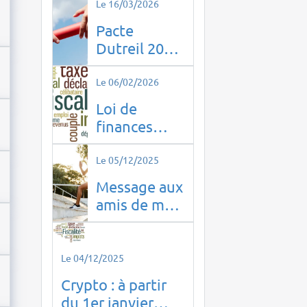
Le 16/03/2026
Pacte
Dutreil 2026
: ce qui
change pour
Le 06/02/2026
la
Loi de
transmission
finances
d’entreprise
2026
Le 05/12/2025
Message aux
amis de mes
enfants !
Le 04/12/2025
Crypto : à partir
du 1er janvier