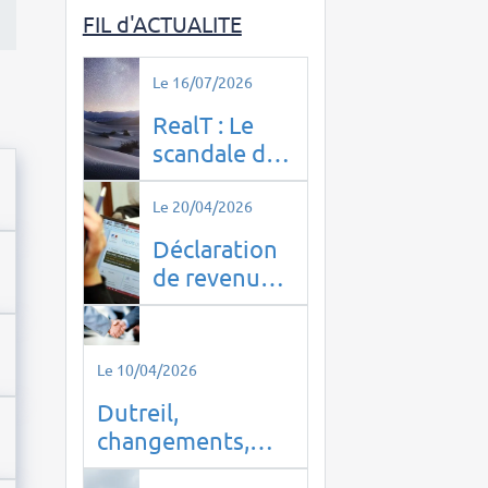
FIL d'ACTUALITE
Le 16/07/2026
RealT : Le
scandale de
l’immobilier
tokenisé qui
Le 20/04/2026
a piégé 14
Déclaration
000 Français
de revenus à
domicile à
PUTEAUX
(92800) :
Le 10/04/2026
optimisez
Dutreil,
vos impôts
changements,
en toute
êtes-vous prêt ?
sérénité