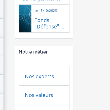
2026, la
confidentialité
Le 15/10/2025
disparaît.
Fonds
"Défense"
de BPI
France : un
piège pour
Notre métier
les
épargnants
en 2025 ?
Nos experts
Nos valeurs