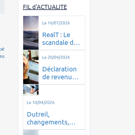
FIL d'ACTUALITE
Le 16/07/2026
RealT : Le
scandale de
apé
l’immobilier
ans
tokenisé qui
Le 20/04/2026
a piégé 14
Déclaration
000 Français
de revenus à
domicile à
PUTEAUX
(92800) :
Le 10/04/2026
optimisez
Dutreil,
vos impôts
changements,
en toute
êtes-vous prêt ?
sérénité