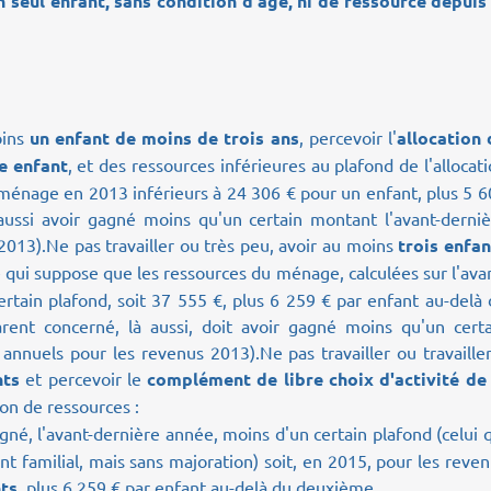
n seul enfant, sans condition d'âge, ni de ressource depuis 
oins
un enfant de moins de trois ans
, percevoir l'
allocation 
ne enfant
, et des ressources inférieures au plafond de l'allocat
 ménage en 2013 inférieurs à 24 306 € pour un enfant, plus 5 
aussi avoir gagné moins qu'un certain montant l'avant-derniè
2013).
Ne pas travailler ou très peu, avoir au moins
trois enfan
e qui suppose que les ressources du ménage, calculées sur l'ava
ertain plafond, soit 37 555 €, plus 6 259 € par enfant au-delà
rent concerné, là aussi, doit avoir gagné moins qu'un certa
 annuels pour les revenus 2013).
Ne pas travailler ou travaille
nts
et percevoir le
complément de libre choix d'activité de 
ion de ressources :
né, l'avant-dernière année, moins d'un certain plafond (celui 
nt familial, mais sans majoration) soit, en 2015, pour les reve
ts
, plus 6 259 € par enfant au-delà du deuxième.