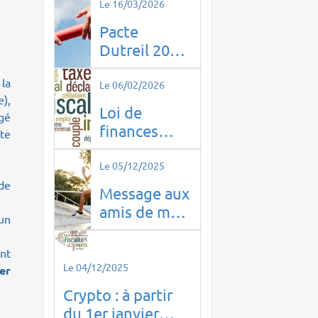
Le 16/03/2026
Pacte
Dutreil 2026
: ce qui
 la
change pour
Le 06/02/2026
e),
la
Loi de
ngé
transmission
finances
te
d’entreprise
2026
Le 05/12/2025
 de
Message aux
amis de mes
'un
enfants !
nt
Le 04/12/2025
er
Crypto : à partir
du 1er janvier