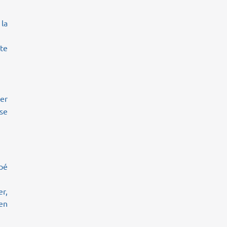
la
te
er
sse
apé
r,
en