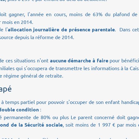
doit gagner, l'année en cours, moins de 63% du plafond de 
ar mois en 2014.
e l'
allocation journalière de présence parentale
. Dans cet
essource depuis la réforme de 2014.
de ces situations n'ont
aucune démarche à faire
pour bénéfici
amiliales qui s'occupera de transmettre les informations à la Cai
le régime général de retraite.
capé
le à temps partiel pour pouvoir s'occuper de son enfant handic
double condition
:
cité permanente de 80% ou plus
Le parent concerné doit gagne
nd de la Sécurité sociale
, soit moins de 1 997 € par mois 