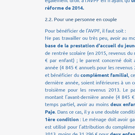
u
réforme de 2014.
2.2.
Pour une personne en couple
Pour bénéficier de l'AVPF, il faut soit :
Ne pas travailler ou très peu, avoir au m
base de la prestation d'accueil du jeu
de rentrée scolaire (en 2015, revenus du
€ par enfant) ; le parent concerné doit 
année (4 845 € annuels pour les revenus 
et bénéficier du
complément familial
, c
dernière année, soient inférieures à un c
troisième pour les revenus 2013. Le pa
montant l'avant-dernière année (4 845 €
temps partiel, avoir au moins
deux enfa
Paje
. Dans ce cas, il y a une double condit
1ère condition
: Le ménage doit avoir gag
est utilisé pour l'attribution du compléme
2013, moins de 31 296 € pour
deux enfan