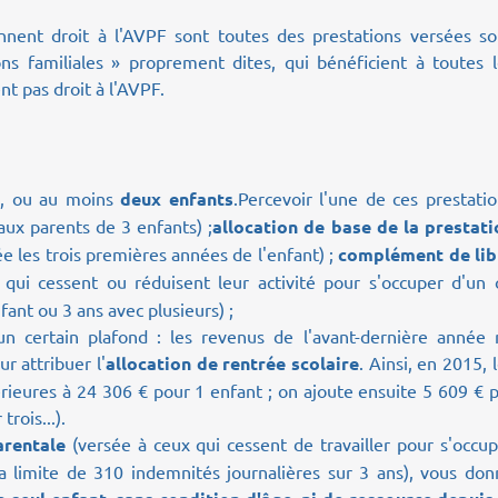
onnent droit à l'AVPF sont toutes des prestations versées so
ons familiales » proprement dites, qui bénéficient à toutes 
nt pas droit à l'AVPF.
s
, ou au moins
deux enfants
.
Percevoir l'une de ces prestati
aux parents de 3 enfants) ;
allocation de base de la prestati
ée les trois premières années de l'enfant) ;
complément de lib
qui cessent ou réduisent leur activité pour s'occuper d'un 
fant ou 3 ans avec plusieurs) ;
un certain plafond : les revenus de l'avant-dernière année 
r attribuer l'
allocation de rentrée scolaire
. Ainsi, en 2015, 
rieures à 24 306 € pour 1 enfant ; on ajoute ensuite 5 609 € 
rois...).
arentale
(versée à ceux qui cessent de travailler pour s'occu
a limite de 310 indemnités journalières sur 3 ans), vous don