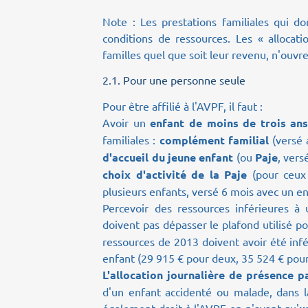
Note : Les prestations familiales qui d
conditions de ressources. Les « allocati
familles quel que soit leur revenu, n'ouvre
2.1.
Pour une personne seule
Pour être affilié à l'AVPF, il faut :
Avoir un
enfant de moins de trois an
familiales :
complément familial
(versé 
d'accueil du jeune enfant
(ou
Paje
, vers
choix d'activité de la Paje
(pour ceux 
plusieurs enfants, versé 6 mois avec un en
Percevoir des ressources inférieures à 
doivent pas dépasser le plafond utilisé pou
ressources de 2013 doivent avoir été infé
enfant (29 915 € pour deux, 35 524 € pour t
L'allocation journalière de présence p
d'un enfant accidenté ou malade, dans l
également droit à l'AVPF en n'ayant qu'