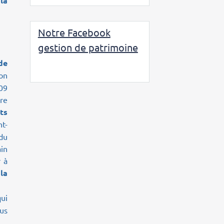
la
Notre Facebook
gestion de patrimoine
de
ion
609
re
ts
nt-
 du
in
r à
la
qui
nus