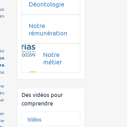
Déontologie
us
les
Notre
rémunération
ons
Notre
on
métier
re
ou
ne
les
Des vidéos pour
par
comprendre
per
Vidéos
ne