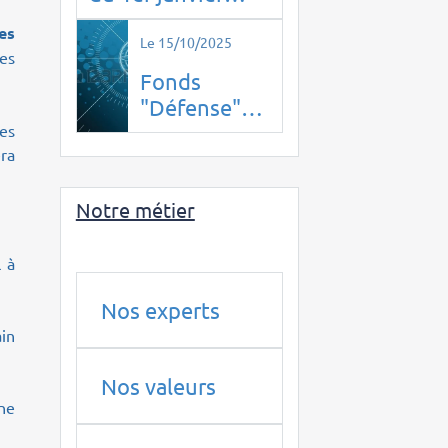
2026, la
es
confidentialité
Le 15/10/2025
es
disparaît.
Fonds
"Défense"
de BPI
les
era
France : un
piège pour
Notre métier
les
épargnants
en 2025 ?
l à
Nos experts
in
Nos valeurs
nne