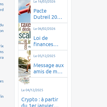
Le 16/03/2026
ens
ord
Pacte
Dutreil 2026
: ce qui
du
change pour
Le 06/02/2026
(on
la
Loi de
transmission
finances
rix
d’entreprise
2026
ins
Le 05/12/2025
ra
Message aux
amis de mes
enfants !
tes
Le 04/12/2025
fin
Crypto : à partir
du 1er janvier