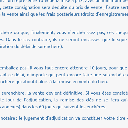
 : l'un représente 10 % de la mise à prix, avec un minimum d
, cette consignation sera déduite du prix de vente ; l'autre ser
à la vente ainsi que les frais postérieurs (droits d'enregistreme
nchère ou que, finalement, vous n'enchérissez pas, ces chèqu
s. Dans le cas contraire, ils ne seront encaissés que lorsque
piration du délai de surenchère).
mballez pas ! Il vous faut encore attendre 10 jours, pour que
dant ce délai, n'importe qui peut encore faire une surenchère
nchère qui aboutit alors à la remise en vente du bien.
 surenchère, la vente devient définitive. Si vous êtes consid
e jour de l'adjudication, la remise des clés ne se fera qu'
s annexes) dans les 60 jours qui suivent les enchères.
otaire : le jugement d'adjudication va constituer votre titre