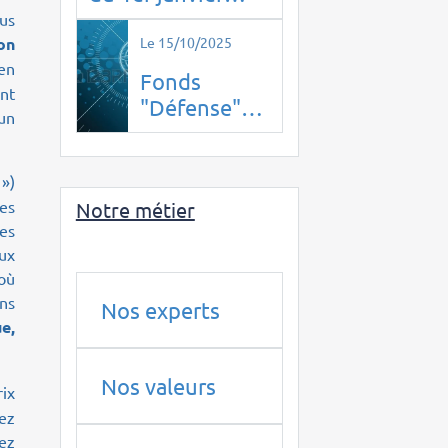
2026, la
ous
confidentialité
Le 15/10/2025
on
disparaît.
en
Fonds
ont
"Défense"
un
de BPI
France : un
»)
piège pour
ues
Notre métier
les
es
épargnants
aux
en 2025 ?
où
ons
Nos experts
e,
Nos valeurs
ix
nez
tez