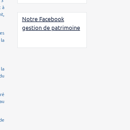
e 3
t à
nt,
Notre Facebook
gestion de patrimoine
es
 la
 la
 du
éré
au
 de