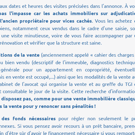
aux dates et heures des visites précisées dans l'annonce. À v
as l'impasse car les achats immobiliers sur adjudicati
l'ancien propriétaire pour vices cachés
. Vous les achetez 
es biens, notamment ceux vendus dans le cadre d'une saisie, s
 une visite minutieuse, voire de vous faire accompagner par 
rénovation et vérifier que la structure est saine.
tions de la vente
(anciennement appelé « cahier des charges 
au bien vendu (descriptif de l'immeuble, diagnostics techniq
 générale pour un appartement en copropriété, éventuell
mis en vente est occupé,...) ainsi que les modalités de la vente 
binet de l'avocat qui organise la vente et au greffe du TGI 
t consultable le jour de la visite. Cette recherche d'informati
 disposez pas, comme pour une vente immobilière classiqu
s la vente pour y renoncer sans pénalités !
 des fonds nécessaires
pour régler non seulement le pr
annexes. Si vous pensez avoir recours à un prêt bancaire, pre
n d'être sûr d'avoir le financement nécessaire si vous rempor