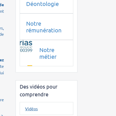
Déontologie
de
ent
Notre
s,
rémunération
 de
Notre
métier
ez
nte
lui
Des vidéos pour
comprendre
re
Vidéos