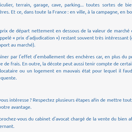
culier, terrain, garage, cave, parking... toutes sortes de bi
res. Et ce, dans toute la France : en ville, à la campagne, en b
 prix de départ nettement en dessous de la valeur de marché 
ppelé « prix d'adjudication ») restant souvent très intéressant 
pport au marché).
aîner par l'effet d'emballement des enchères car, en plus du p
e de frais. En outre, la décote peut aussi tenir compte de certa
ocataire ou un logement en mauvais état pour lequel il faud
équente.
ous intéresse ? Respectez plusieurs étapes afin de mettre tou
 votre avantage.
prochez-vous du cabinet d'avocat chargé de la vente du bien a
ernant.