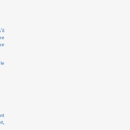
'il
re
ice
 le
nt
nt,