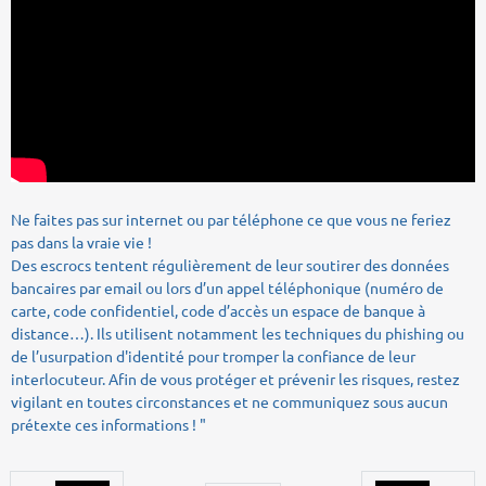
Ne faites pas sur internet ou par téléphone ce que vous ne feriez
pas dans la vraie vie !
Des escrocs tentent régulièrement de leur soutirer des données
bancaires par email ou lors d’un appel téléphonique (numéro de
carte, code confidentiel, code d’accès un espace de banque à
distance…). Ils utilisent notamment les techniques du phishing ou
de l’usurpation d'identité pour tromper la confiance de leur
interlocuteur. Afin de vous protéger et prévenir les risques, restez
vigilant en toutes circonstances et ne communiquez sous aucun
prétexte ces informations ! "