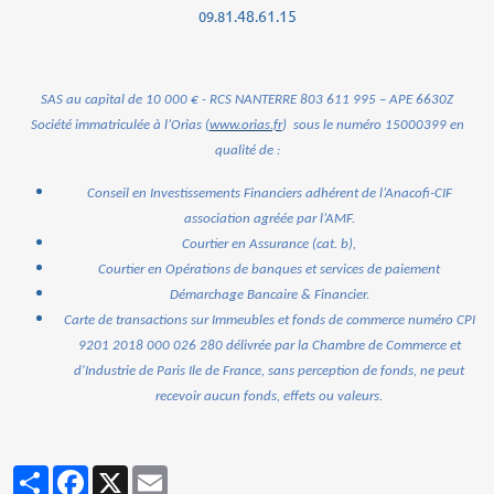
1.48.61.15
09.8
SAS au capital de 10 000 € - RCS NANTERRE 803 611 995 – APE 6630
Z
Société immatriculée à l’Orias (
www.orias.fr
) sous le numéro 15000399 en
qualité de :
Conseil en Investissements Financiers adhérent de l’Anacofi-CIF
association agréée par l’AMF.
Courtier en Assurance (cat. b),
Courtier en Opérations de banques et services de paiement
Démarchage Bancaire & Financier.
Carte de transactions sur Immeubles et fonds de commerce numéro CPI
9201 2018 000 026 280
délivrée par la Chambre de Commerce et
d'Industrie de Paris Ile de France, sans perception de fonds, ne peut
recevoir aucun fonds, effets ou valeurs.
Partager
Facebook
X
Email