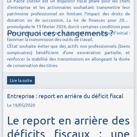
Le Pacte Dutreil est un dispositif fiscal phare pour les chefs
d’entreprise et les actionnaires souhaitant transmettre leur
patrimoine professionnel en limitant l’impact des droits de
donation ou de succession. La loi de finances pour 2026,
promulguée le 19 février 2026, durcit certaines conditions pour
Pourquoi ces changements ?
éviter les abus et recentrer le dispositif sur son objectif initial :
favoriser la transmission des outils de travail.
L’État souhaite éviter que des actifs non professionnels (biens
somptuaires) bénéficient d’une exonération partielle, et
renforcer la stabilité des transmissions en allongeant la durée
de conservation des titres.
Lire la suite
Entreprise : report en arrière du déficit fiscal
Le 19/05/2020
Le report en arrière des
déficits fiscaux : une