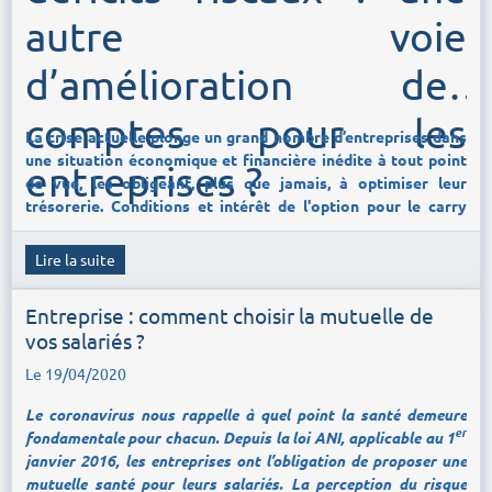
autre voie
d’amélioration des
comptes pour les
La crise actuelle plonge un grand nombre d’entreprises dans
une situation économique et financière inédite à tout point
entreprises ?
de vue, les obligeant, plus que jamais, à optimiser leur
trésorerie. Conditions et intérêt de l'option pour le carry
back par CMS Francis Lefebvre Avocats.
Lire la suite
Dans un contexte où l’incertitude se mêle à l’inconnu, une
chose est malheureusement sûre : beaucoup de sociétés vont
Entreprise : comment choisir la mutuelle de
réaliser des pertes cette année.
vos salariés ?
La gestion des déficits fiscaux des sociétés imposées à l’impôt
Le 19/04/2020
sur les sociétés devient alors un enjeu substantiel pour
atténuer l’impact de ces mauvais résultats et, in fine, mieux
Le coronavirus nous rappelle à quel point la santé demeure
surmonter les difficultés pouvant en résulter.
er
fondamentale pour chacun. Depuis la loi ANI, applicable au 1
janvier 2016, les entreprises ont l’obligation de proposer une
Se pose plus particulièrement une question : que faire des
mutuelle santé pour leurs salariés. La perception du risque
déficits fiscaux constatés à la clôture des exercices 2019 et