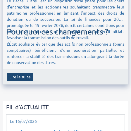
Le Pacte Dutreil est un dispositif fiscal phare pour les chefs
d’entreprise et les actionnaires souhaitant transmettre leur
patrimoine professionnel en limitant l’impact des droits de
donation ou de succession. La loi de finances pour 2026,
promulguée le 19 février 2026, durcit certaines conditions pour
Pourquoi ces changements ?
éviter les abus et recentrer le dispositif sur son objectif initial :
favoriser la transmission des outils de travail.
L’État souhaite éviter que des actifs non professionnels (biens
somptuaires) bénéficient d’une exonération partielle, et
renforcer la stabilité des transmissions en allongeant la durée
de conservation des titres.
Lire la suite
FIL d'ACTUALITE
Le 16/07/2026